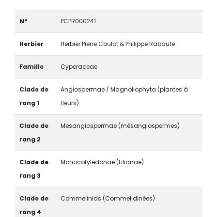
N°
PCPR000241
Herbier
Herbier Pierre Coulot & Philippe Rabaute
Famille
Cyperaceae
Clade de
Angiospermae / Magnoliophyta (plantes à
rang 1
fleurs)
Clade de
Mesangiospermae (mésangiospermes)
rang 2
Clade de
Monocotyledonae (Lilianae)
rang 3
Clade de
Commelinids (Commelidinées)
rang 4