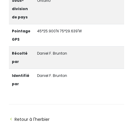
Sous-
Ontario
division
de pays
Pointage
45°25.900'N 75°29.639'W
GPS
Récolté
Daniel F. Brunton
par
Identifié
Daniel F. Brunton
par
Retour à l'herbier