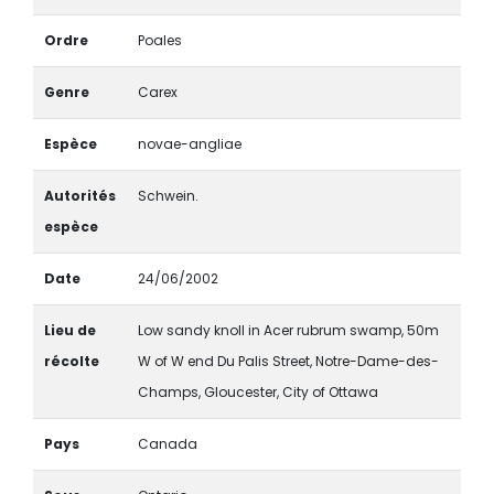
Ordre
Poales
Genre
Carex
Espèce
novae-angliae
Autorités
Schwein.
espèce
Date
24/06/2002
Lieu de
Low sandy knoll in Acer rubrum swamp, 50m
récolte
W of W end Du Palis Street, Notre-Dame-des-
Champs, Gloucester, City of Ottawa
Pays
Canada