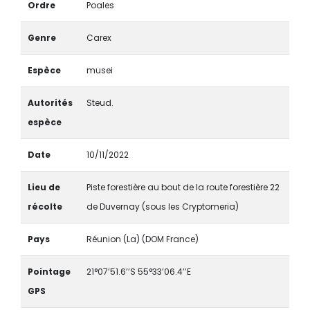
Ordre
Poales
Genre
Carex
Espèce
musei
Autorités
Steud.
espèce
Date
10/11/2022
Lieu de
Piste forestière au bout de la route forestière 22
récolte
de Duvernay (sous les Cryptomeria)
Pays
Réunion (La) (DOM France)
Pointage
21°07’51.6’’S 55°33’06.4’’E
GPS