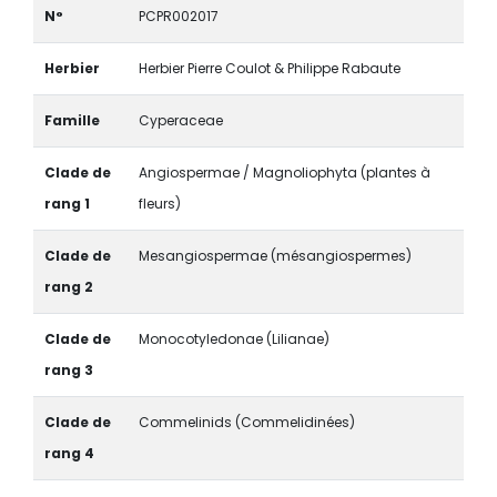
N°
PCPR002017
Herbier
Herbier Pierre Coulot & Philippe Rabaute
Famille
Cyperaceae
Clade de
Angiospermae / Magnoliophyta (plantes à
rang 1
fleurs)
Clade de
Mesangiospermae (mésangiospermes)
rang 2
Clade de
Monocotyledonae (Lilianae)
rang 3
Clade de
Commelinids (Commelidinées)
rang 4