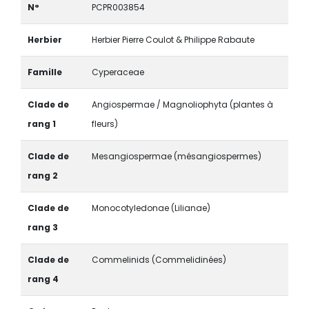
N°
PCPR003854
Herbier
Herbier Pierre Coulot & Philippe Rabaute
Famille
Cyperaceae
Clade de
Angiospermae / Magnoliophyta (plantes à
rang 1
fleurs)
Clade de
Mesangiospermae (mésangiospermes)
rang 2
Clade de
Monocotyledonae (Lilianae)
rang 3
Clade de
Commelinids (Commelidinées)
rang 4