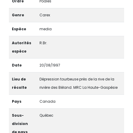
Ordre
Poales
Genre
Carex
Espèce
media
Autorités
R.Br.
espèce
Date
20/08/1997
Lieu de
Dépression tourbeuse près de la rive de la
récolte
rivière des Béland. MRC La Haute-Gaspésie
Pays
Canada
Sous-
Québec
division
de pays