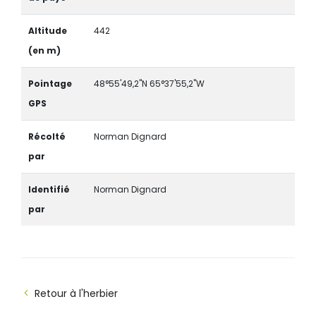
Altitude
442
(en m)
Pointage
48°55'49,2"N 65°37'55,2"W
GPS
Récolté
Norman Dignard
par
Identifié
Norman Dignard
par
Retour à l'herbier