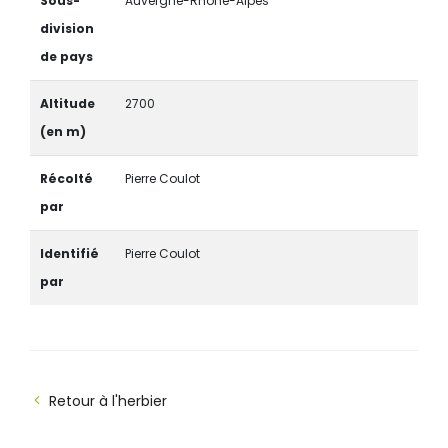
Sous-
Auvergne-Rhône-Alpes
division
de pays
Altitude
2700
(en m)
Récolté
Pierre Coulot
par
Identifié
Pierre Coulot
par
Retour à l'herbier