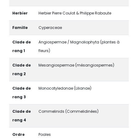
Herbier
Herbier Pierre Coulot & Philippe Rabaute
Famille
Cyperaceae
Clade de
Angiospermae / Magnoliophyta (plantes à
rang 1
fleurs)
Clade de
Mesangiospermae (mésangiospermes)
rang 2
Clade de
Monocotyledonae (Lilianae)
rang 3
Clade de
Commelinids (Commelidinées)
rang 4
Ordre
Poales