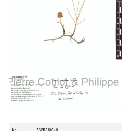
N°
PCPR016946