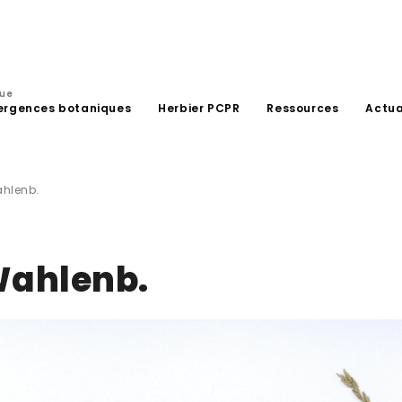
que
ergences botaniques
Herbier PCPR
Ressources
Actua
ahlenb.
Wahlenb.