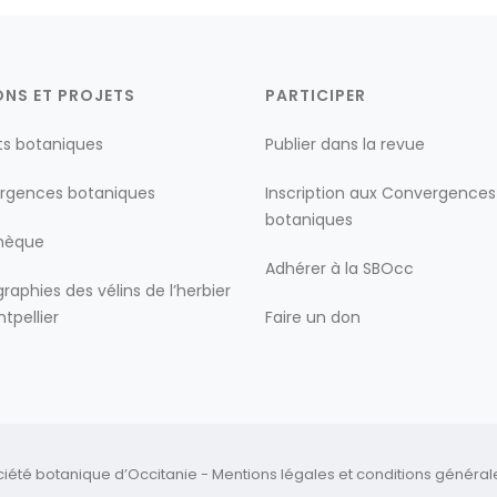
ONS ET PROJETS
PARTICIPER
ts botaniques
Publier dans la revue
rgences botaniques
Inscription aux Convergences
botaniques
thèque
Adhérer à la SBOcc
raphies des vélins de l’herbier
tpellier
Faire un don
ciété botanique d’Occitanie -
Mentions légales
et
conditions générales