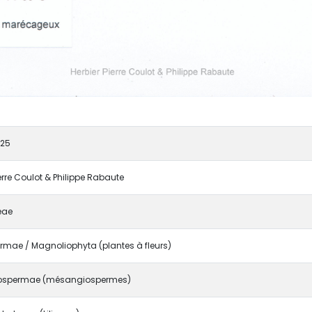
25
ierre Coulot & Philippe Rabaute
eae
mae / Magnoliophyta (plantes à fleurs)
ospermae (mésangiospermes)