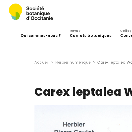
Revue
Collo
Qui sommes-nous ?
Carnets botaniques
Conv
Accueil
Herbier numérique
Carex leptalea W
Carex leptalea 