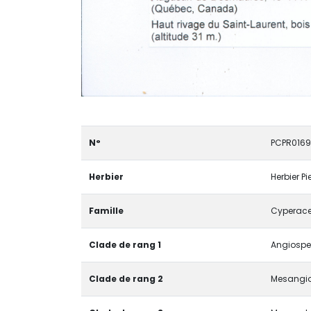
N°
PCPR0169
Herbier
Herbier P
Famille
Cyperac
Clade de rang 1
Angiosper
Clade de rang 2
Mesangi