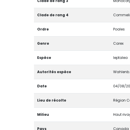
Clade de rang 3
Monocoty
Clade de rang 4
Commelin
Ordre
Poales
Genre
Carex
Espèce
leptalea
Autorités espèce
Wahlenb.
Date
04/08/2
Lieu de récolte
Région Ca
Milieu
Haut riva
Pays
Canada