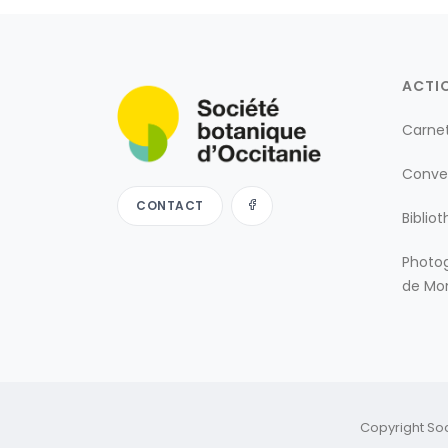
ACTI
Carne
Conve
CONTACT
Biblio
Photog
de Mon
Copyright So