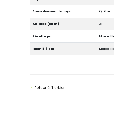
Sous-division de pays
Québec
Altitude (en m)
31
Récolté par
Marcel B
Identifié par
Marcel B
Retour à l'herbier