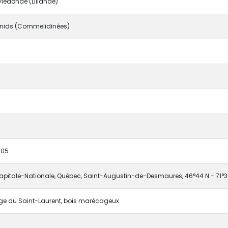
ledonae (Lilianae)
ids (Commelidinées)
005
pitale-Nationale, Québec, Saint-Augustin-de-Desmaures, 46°44 N - 71°3
ge du Saint-Laurent, bois marécageux