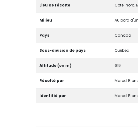
Lieu de récolte
Côte-Nord, 
Milieu
Au bord d'un
Pays
Canada
Sous-division de pays
Québec
Altitude (en m)
619
Récolté par
Marcel Blon
Identifié par
Marcel Blon