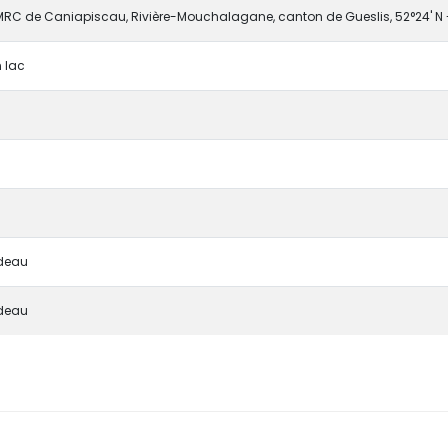
MRC de Caniapiscau, Rivière-Mouchalagane, canton de Gueslis, 52°24' N -
 lac
deau
deau