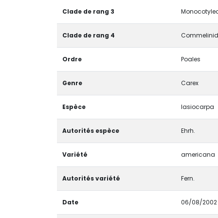
Clade de rang 3
Monocotyled
Clade de rang 4
Commelinid
Ordre
Poales
Genre
Carex
Espèce
lasiocarpa
Autorités espèce
Ehrh.
Variété
americana
Autorités variété
Fern.
Date
06/08/2002