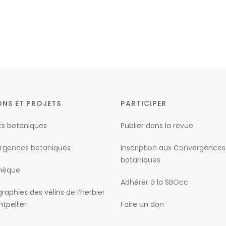
ONS ET PROJETS
PARTICIPER
ts botaniques
Publier dans la revue
rgences botaniques
Inscription aux Convergences
botaniques
thèque
Adhérer à la SBOcc
raphies des vélins de l’herbier
tpellier
Faire un don