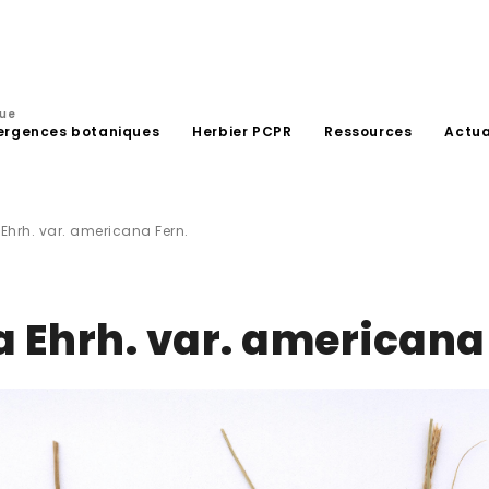
que
ergences botaniques
Herbier PCPR
Ressources
Actua
Ehrh. var. americana Fern.
 Ehrh. var. americana