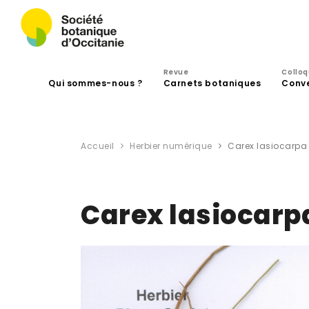
Revue
Collo
Qui sommes-nous ?
Carnets botaniques
Conv
Accueil
Herbier numérique
Carex lasiocarpa 
Carex lasiocarpa