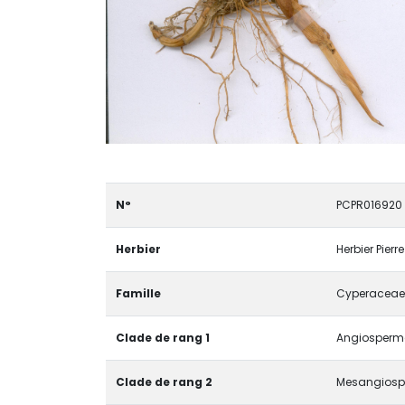
N°
PCPR016920
Herbier
Herbier Pier
Famille
Cyperaceae
Clade de rang 1
Angiosperma
Clade de rang 2
Mesangiosp