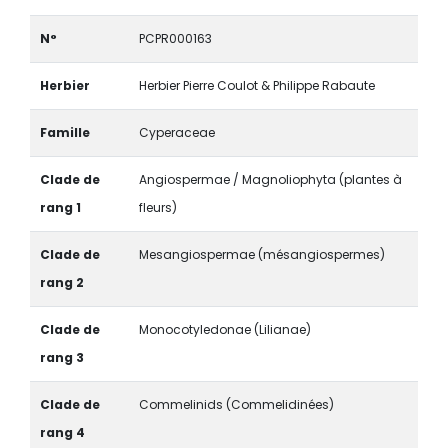
N°
PCPR000163
Herbier
Herbier Pierre Coulot & Philippe Rabaute
Famille
Cyperaceae
Clade de
Angiospermae / Magnoliophyta (plantes à
rang 1
fleurs)
Clade de
Mesangiospermae (mésangiospermes)
rang 2
Clade de
Monocotyledonae (Lilianae)
rang 3
Clade de
Commelinids (Commelidinées)
rang 4