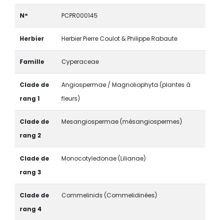
N°
PCPR000145
Herbier
Herbier Pierre Coulot & Philippe Rabaute
Famille
Cyperaceae
Clade de
Angiospermae / Magnoliophyta (plantes à
rang 1
fleurs)
Clade de
Mesangiospermae (mésangiospermes)
rang 2
Clade de
Monocotyledonae (Lilianae)
rang 3
Clade de
Commelinids (Commelidinées)
rang 4