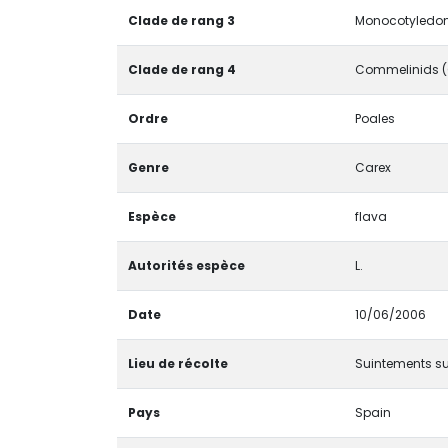
Clade de rang 3
Monocotyledona
Clade de rang 4
Commelinids 
Ordre
Poales
Genre
Carex
Espèce
flava
Autorités espèce
L.
Date
10/06/2006
Lieu de récolte
Suintements sur
Pays
Spain