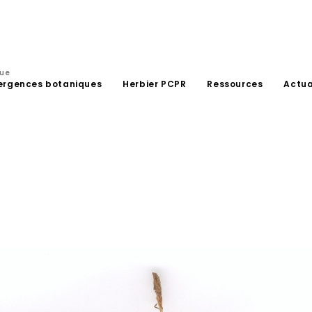
que
ergences botaniques
Herbier PCPR
Ressources
Actua