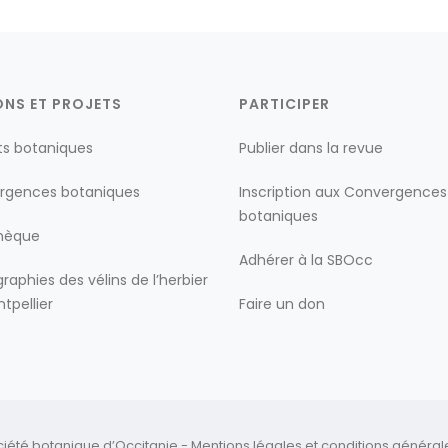
ONS ET PROJETS
PARTICIPER
ts botaniques
Publier dans la revue
rgences botaniques
Inscription aux Convergences
botaniques
thèque
Adhérer à la SBOcc
raphies des vélins de l’herbier
tpellier
Faire un don
ciété botanique d’Occitanie -
Mentions légales
et
conditions générales