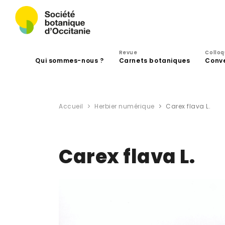
Revue
Collo
Qui sommes-nous ?
Carnets botaniques
Conv
Accueil
Herbier numérique
Carex flava L.
Carex flava L.