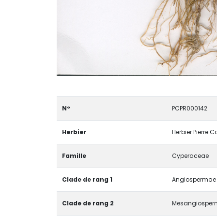
N°
PCPR000142
Herbier
Herbier Pierre 
Famille
Cyperaceae
Clade de rang 1
Angiospermae /
Clade de rang 2
Mesangiosper