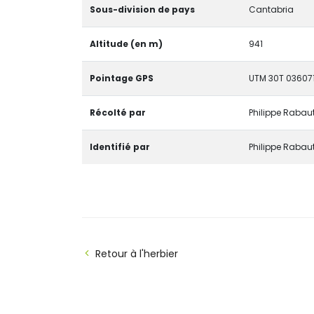
Sous-division de pays
Cantabria
Altitude (en m)
941
Pointage GPS
UTM 30T 036071
Récolté par
Philippe Rabau
Identifié par
Philippe Rabau
Retour à l'herbier