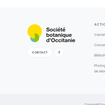
ACTI
Carne
Conve
CONTACT
Biblio
Photog
de Mon
Copyright So