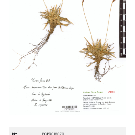
N°
PCPR016870