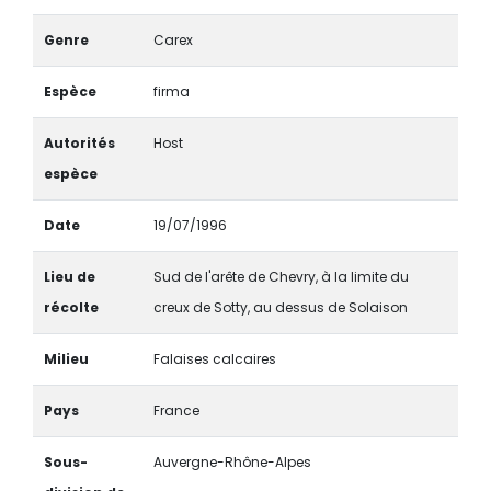
Genre
Carex
Espèce
firma
Autorités
Host
espèce
Date
19/07/1996
Lieu de
Sud de l'arête de Chevry, à la limite du
récolte
creux de Sotty, au dessus de Solaison
Milieu
Falaises calcaires
Pays
France
Sous-
Auvergne-Rhône-Alpes