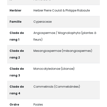
Herbier
Herbier Pierre Coulot & Philippe Rabaute
Famille
Cyperaceae
Clade de
Angiospermae / Magnoliophyta (plantes à
rang 1
fleurs)
Clade de
Mesangiospermae (mésangiospermes)
rang 2
Clade de
Monocotyledonae (Lilianae)
rang 3
Clade de
Commelinids (Commelidinées)
rang 4
Ordre
Poales