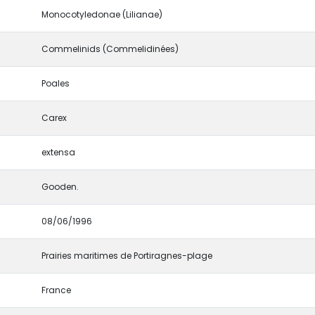
Monocotyledonae (Lilianae)
Commelinids (Commelidinées)
Poales
Carex
extensa
Gooden.
08/06/1996
Prairies maritimes de Portiragnes-plage
France