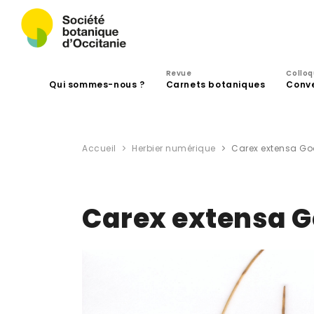
Revue
Collo
Qui sommes-nous ?
Carnets botaniques
Conv
Accueil
Herbier numérique
Carex extensa Go
Carex extensa 