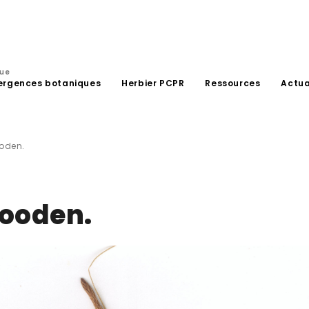
que
ergences botaniques
Herbier PCPR
Ressources
Actua
oden.
Gooden.