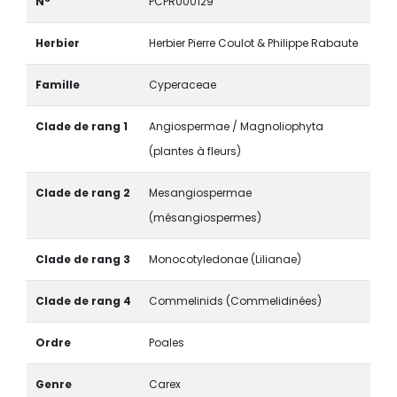
N°
PCPR000129
Herbier
Herbier Pierre Coulot & Philippe Rabaute
Famille
Cyperaceae
Clade de rang 1
Angiospermae / Magnoliophyta
(plantes à fleurs)
Clade de rang 2
Mesangiospermae
(mésangiospermes)
Clade de rang 3
Monocotyledonae (Lilianae)
Clade de rang 4
Commelinids (Commelidinées)
Ordre
Poales
Genre
Carex