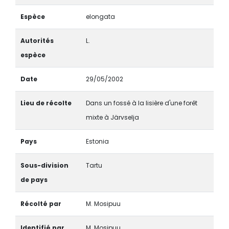
Espèce
elongata
Autorités
L.
espèce
Date
29/05/2002
Lieu de récolte
Dans un fossé à la lisière d'une forêt
mixte à Järvselja
Pays
Estonia
Sous-division
Tartu
de pays
Récolté par
M. Mosipuu
Identifié par
M. Mosipuu