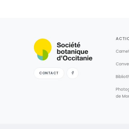
ACTI
Carne
Conve
CONTACT
Biblio
Photog
de Mon