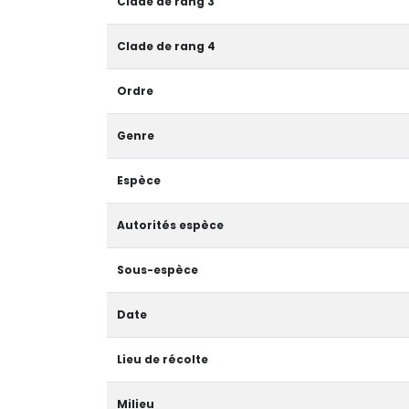
Clade de rang 3
Clade de rang 4
Ordre
Genre
Espèce
Autorités espèce
Sous-espèce
Date
Lieu de récolte
Milieu