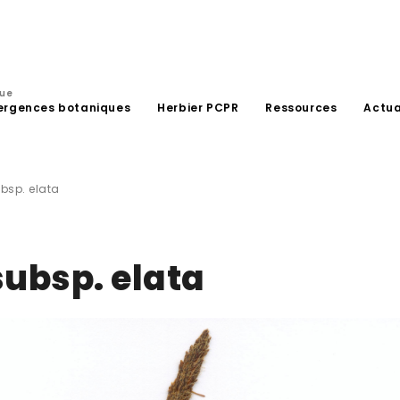
que
ergences botaniques
Herbier PCPR
Ressources
Actua
ubsp. elata
subsp. elata