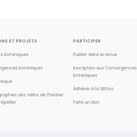
ONS ET PROJETS
PARTICIPER
ts botaniques
Publier dans la revue
rgences botaniques
Inscription aux Convergences
botaniques
thèque
Adhérer à la SBOcc
raphies des vélins de l’herbier
tpellier
Faire un don