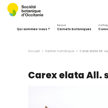
Revue
Collo
Qui sommes-nous ?
Carnets botaniques
Conv
Accueil
Herbier numérique
Carex elata All. s
Carex elata All. 