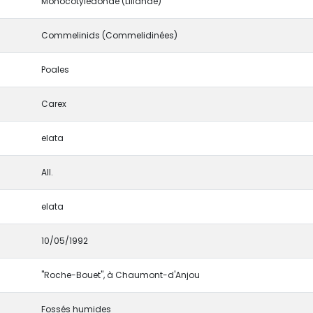
Monocotyledonae (Lilianae)
Commelinids (Commelidinées)
Poales
Carex
elata
All.
elata
10/05/1992
"Roche-Bouet", à Chaumont-d'Anjou
Fossés humides