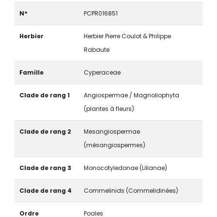
N°
PCPR016851
Herbier
Herbier Pierre Coulot & Philippe
Rabaute
Famille
Cyperaceae
Clade de rang 1
Angiospermae / Magnoliophyta
(plantes à fleurs)
Clade de rang 2
Mesangiospermae
(mésangiospermes)
Clade de rang 3
Monocotyledonae (Lilianae)
Clade de rang 4
Commelinids (Commelidinées)
Ordre
Poales