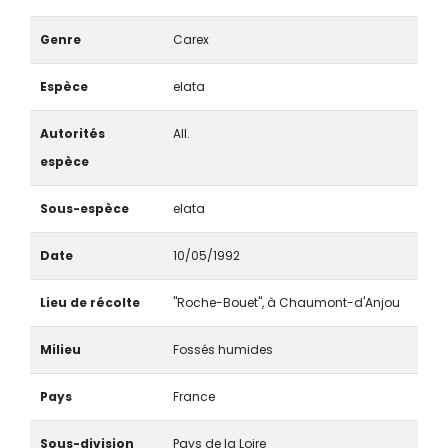
Genre
Carex
Espèce
elata
Autorités
All.
espèce
Sous-espèce
elata
Date
10/05/1992
Lieu de récolte
"Roche-Bouet", à Chaumont-d'Anjou
Milieu
Fossés humides
Pays
France
Sous-division
Pays de la Loire