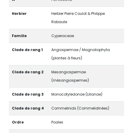
Herbier
Herbier Pierre Coulot & Philippe
Rabaute
Famille
Cyperaceae
Clade de rang 1
Angiospermae / Magnoliophyta
(plantes à fleurs)
Clade de rang 2
Mesangiospermae
(mésangiospermes)
Clade de rang 3
Monocotyledonae (Lilianae)
Clade de rang 4
Commelinids (Commelidinées)
Ordre
Poales