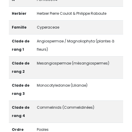
Herbier
Herbier Pierre Coulot & Philippe Rabaute
Famille
Cyperaceae
Clade de
Angiospermae / Magnoliophyta (plantes à
rang 1
fleurs)
Clade de
Mesangiospermae (mésangiospermes)
rang 2
Clade de
Monocotyledonae (Lilianae)
rang 3
Clade de
Commelinids (Commelidinées)
rang 4
Ordre
Poales