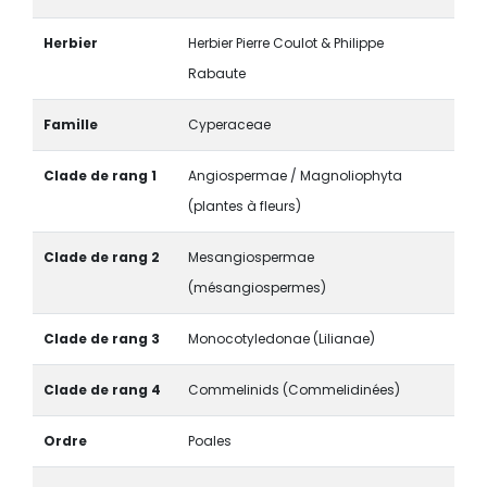
Herbier
Herbier Pierre Coulot & Philippe
Rabaute
Famille
Cyperaceae
Clade de rang 1
Angiospermae / Magnoliophyta
(plantes à fleurs)
Clade de rang 2
Mesangiospermae
(mésangiospermes)
Clade de rang 3
Monocotyledonae (Lilianae)
Clade de rang 4
Commelinids (Commelidinées)
Ordre
Poales