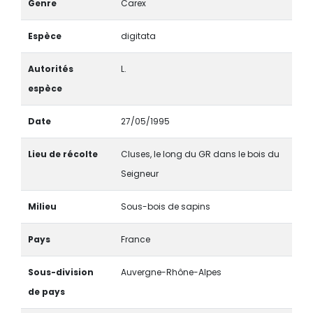
Genre
Carex
Espèce
digitata
Autorités
L.
espèce
Date
27/05/1995
Lieu de récolte
Cluses, le long du GR dans le bois du
Seigneur
Milieu
Sous-bois de sapins
Pays
France
Sous-division
Auvergne-Rhône-Alpes
de pays