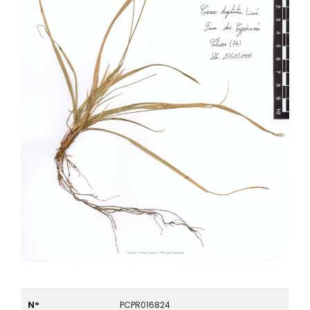
N°
PCPR016824