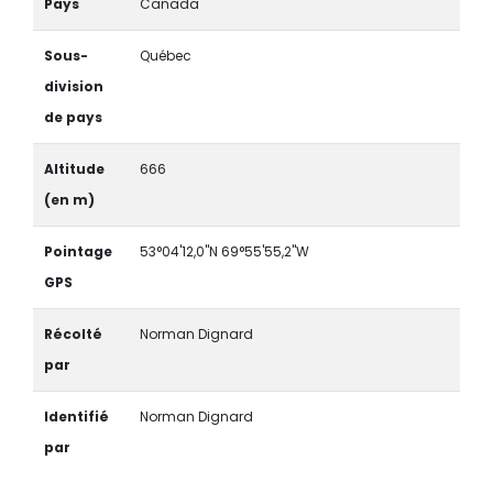
Pays
Canada
Sous-
Québec
division
de pays
Altitude
666
(en m)
Pointage
53°04'12,0"N 69°55'55,2"W
GPS
Récolté
Norman Dignard
par
Identifié
Norman Dignard
par