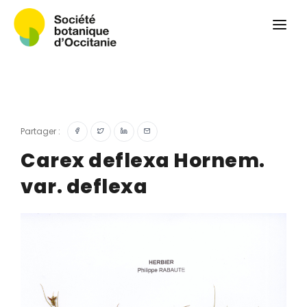
Qui sommes-nous ?
Revue
Carnets botaniques
Colloque
Convergences botaniques
Partager :
Herbier PCPR
Carex deflexa Hornem.
var. deflexa
Ressources
Actualités et calendrier
Contact