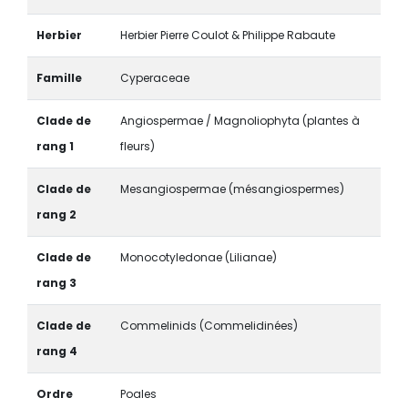
Herbier
Herbier Pierre Coulot & Philippe Rabaute
Famille
Cyperaceae
Clade de
Angiospermae / Magnoliophyta (plantes à
rang 1
fleurs)
Clade de
Mesangiospermae (mésangiospermes)
rang 2
Clade de
Monocotyledonae (Lilianae)
rang 3
Clade de
Commelinids (Commelidinées)
rang 4
Ordre
Poales