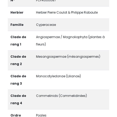
N°
PCPR000087
Herbier
Herbier Pierre Coulot & Philippe Rabaute
Famille
Cyperaceae
Clade de
Angiospermae / Magnoliophyta (plantes à
rang 1
fleurs)
Clade de
Mesangiospermae (mésangiospermes)
rang 2
Clade de
Monocotyledonae (Lilianae)
rang 3
Clade de
Commelinids (Commelidinées)
rang 4
Ordre
Poales