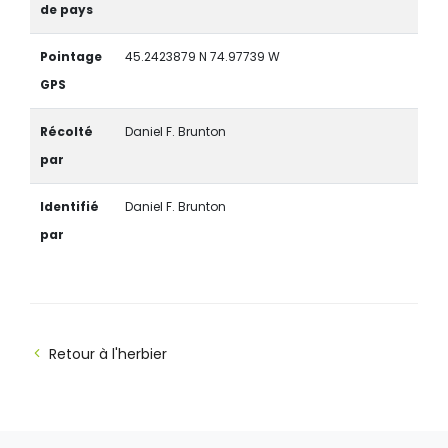
de pays
Pointage
45.2423879 N 74.97739 W
GPS
Récolté
Daniel F. Brunton
par
Identifié
Daniel F. Brunton
par
Retour à l'herbier