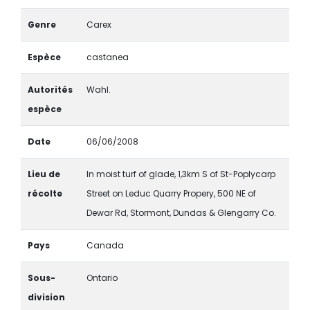
Genre
Carex
Espèce
castanea
Autorités
Wahl.
espèce
Date
06/06/2008
Lieu de
In moist turf of glade, 1,3km S of St-Poplycarp
récolte
Street on Leduc Quarry Propery, 500 NE of
Dewar Rd, Stormont, Dundas & Glengarry Co.
Pays
Canada
Sous-
Ontario
division