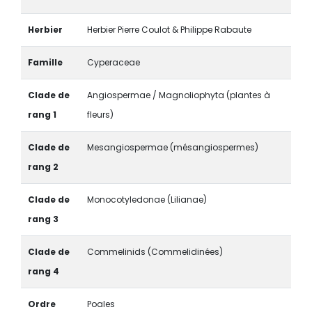
Herbier
Herbier Pierre Coulot & Philippe Rabaute
Famille
Cyperaceae
Clade de
Angiospermae / Magnoliophyta (plantes à
rang 1
fleurs)
Clade de
Mesangiospermae (mésangiospermes)
rang 2
Clade de
Monocotyledonae (Lilianae)
rang 3
Clade de
Commelinids (Commelidinées)
rang 4
Ordre
Poales