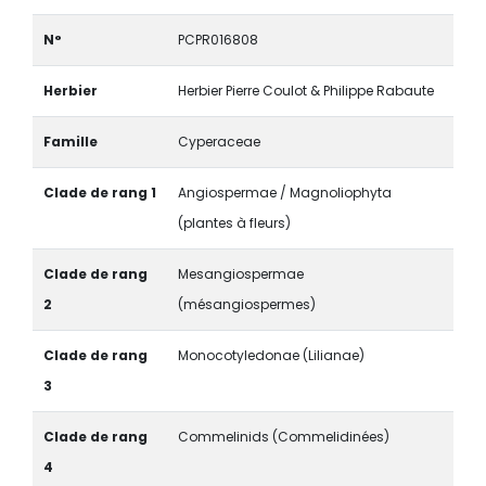
N°
PCPR016808
Herbier
Herbier Pierre Coulot & Philippe Rabaute
Famille
Cyperaceae
Clade de rang 1
Angiospermae / Magnoliophyta
(plantes à fleurs)
Clade de rang
Mesangiospermae
2
(mésangiospermes)
Clade de rang
Monocotyledonae (Lilianae)
3
Clade de rang
Commelinids (Commelidinées)
4