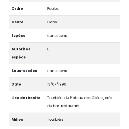
Ordre
Poales
Genre
Carex
Espèce
canescens
Autorités
L.
espèce
Sous-espèce
canescens
Date
13/07/1996
Lieu de récolte
Tourbière du Plateau des Glières, près
du bar-restaurant
Milieu
Tourbière