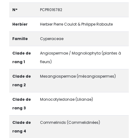
N°
PCPR016782
Herbier
Herbier Pierre Coulot & Philippe Rabaute
Famille
Cyperaceae
Clade de
Angiospermae / Magnoliophyta (plantes à
rang 1
fleurs)
Clade de
Mesangiospermae (mésangiospermes)
rang 2
Clade de
Monocotyledonae (Lilianae)
rang 3
Clade de
Commelinids (Commelidinées)
rang 4