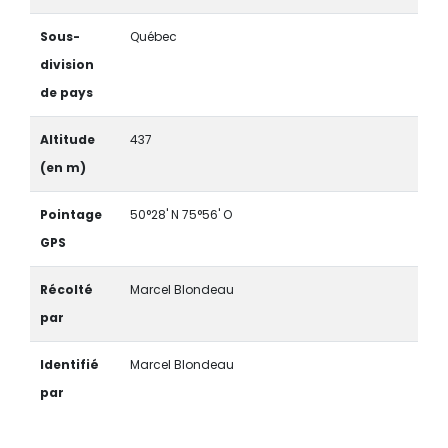
Sous-
Québec
division
de pays
Altitude
437
(en m)
Pointage
50°28' N 75°56' O
GPS
Récolté
Marcel Blondeau
par
Identifié
Marcel Blondeau
par