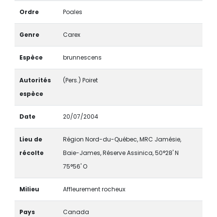
Ordre
Poales
Genre
Carex
Espèce
brunnescens
Autorités
(Pers.) Poiret
espèce
Date
20/07/2004
Lieu de
Région Nord-du-Québec, MRC Jamésie,
récolte
Baie-James, Réserve Assinica, 50°28' N
75°56' O
Milieu
Affleurement rocheux
Pays
Canada