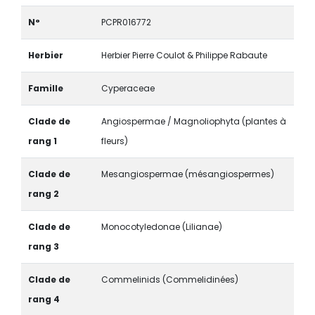
N°
PCPR016772
Herbier
Herbier Pierre Coulot & Philippe Rabaute
Famille
Cyperaceae
Clade de
Angiospermae / Magnoliophyta (plantes à
rang 1
fleurs)
Clade de
Mesangiospermae (mésangiospermes)
rang 2
Clade de
Monocotyledonae (Lilianae)
rang 3
Clade de
Commelinids (Commelidinées)
rang 4