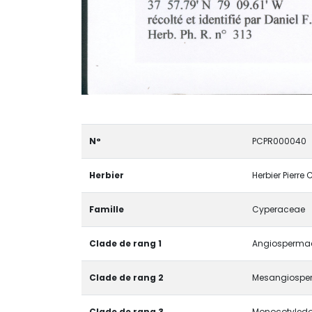
N°
PCPR000040
Herbier
Herbier Pierre
Famille
Cyperaceae
Clade de rang 1
Angiospermae 
Clade de rang 2
Mesangiospe
Clade de rang 3
Monocotyledon