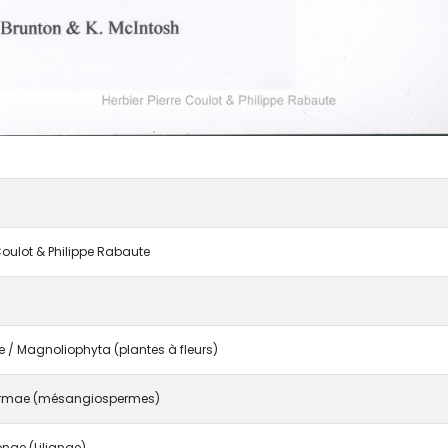
 Coulot & Philippe Rabaute
/ Magnoliophyta (plantes à fleurs)
rmae (mésangiospermes)
ae (Lilianae)