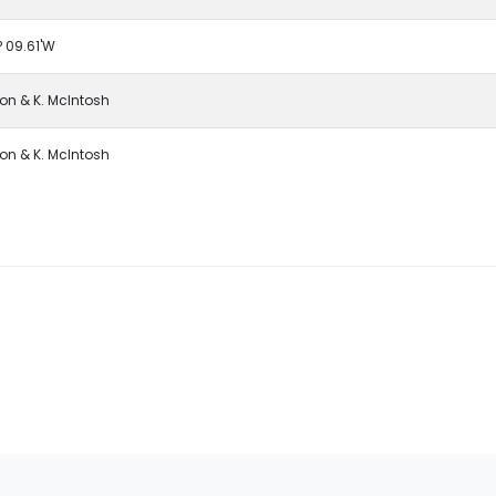
° 09.61'W
ton & K. McIntosh
ton & K. McIntosh