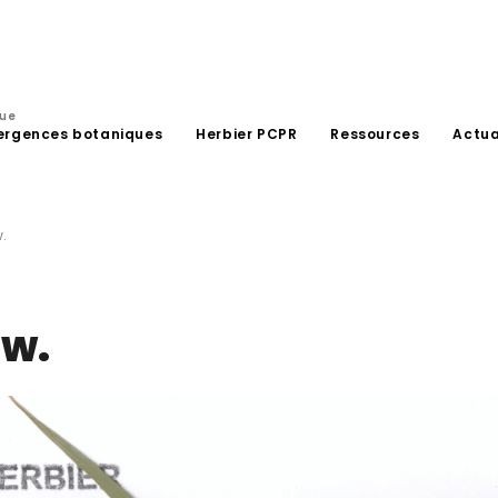
que
ergences botaniques
Herbier PCPR
Ressources
Actua
.
ew.