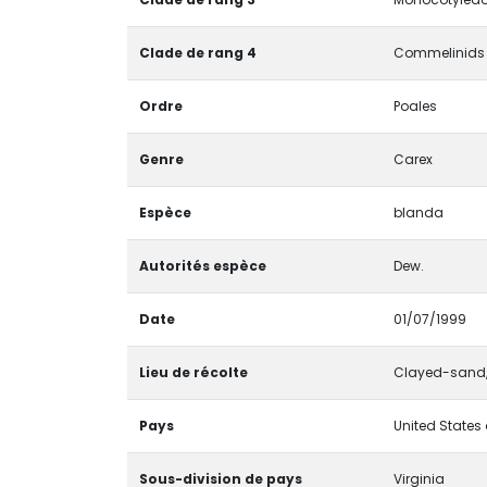
Clade de rang 4
Commelinids
Ordre
Poales
Genre
Carex
Espèce
blanda
Autorités espèce
Dew.
Date
01/07/1999
Lieu de récolte
Clayed-sand, s
Pays
United States
Sous-division de pays
Virginia