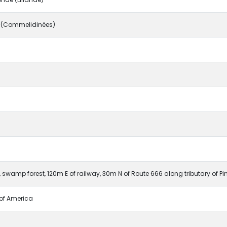
 (Commelidinées)
wamp forest, 120m E of railway, 30m N of Route 666 along tributary of Pin
 of America