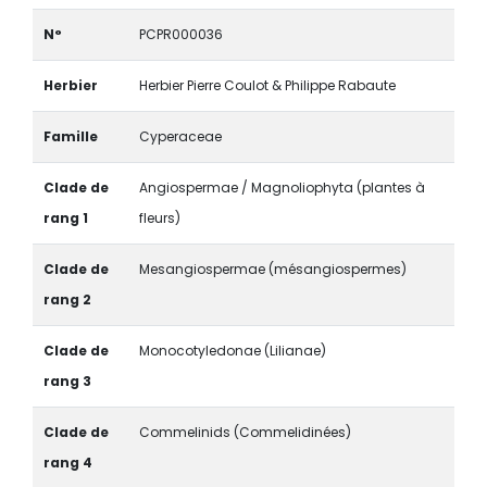
N°
PCPR000036
Herbier
Herbier Pierre Coulot & Philippe Rabaute
Famille
Cyperaceae
Clade de
Angiospermae / Magnoliophyta (plantes à
rang 1
fleurs)
Clade de
Mesangiospermae (mésangiospermes)
rang 2
Clade de
Monocotyledonae (Lilianae)
rang 3
Clade de
Commelinids (Commelidinées)
rang 4