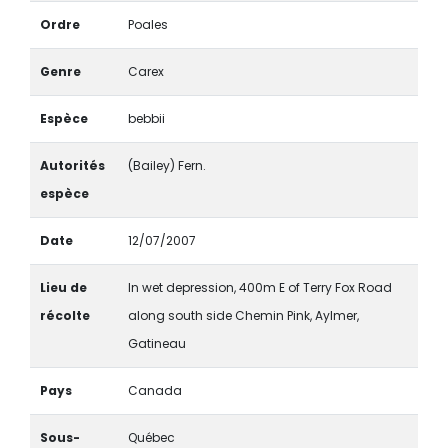
Ordre
Poales
Genre
Carex
Espèce
bebbii
Autorités
(Bailey) Fern.
espèce
Date
12/07/2007
Lieu de
In wet depression, 400m E of Terry Fox Road
récolte
along south side Chemin Pink, Aylmer,
Gatineau
Pays
Canada
Sous-
Québec