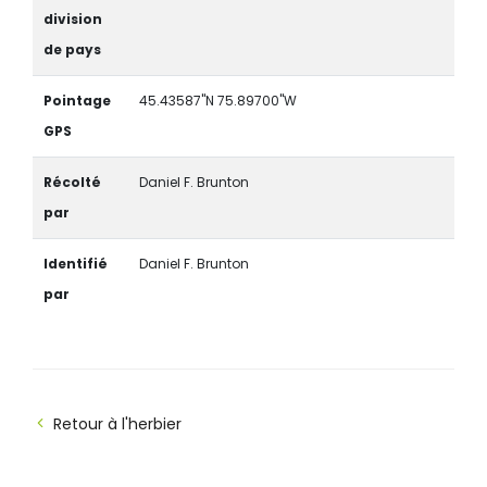
division
de pays
Pointage
45.43587"N 75.89700"W
GPS
Récolté
Daniel F. Brunton
par
Identifié
Daniel F. Brunton
par
Retour à l'herbier