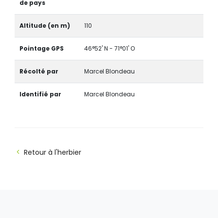
de pays
Altitude (en m)
110
Pointage GPS
46°52' N - 71°01' O
Récolté par
Marcel Blondeau
Identifié par
Marcel Blondeau
Retour à l'herbier