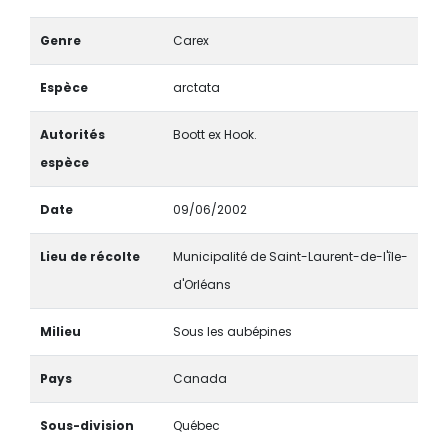
Genre
Carex
Espèce
arctata
Autorités
Boott ex Hook.
espèce
Date
09/06/2002
Lieu de récolte
Municipalité de Saint-Laurent-de-l'île-
d'Orléans
Milieu
Sous les aubépines
Pays
Canada
Sous-division
Québec