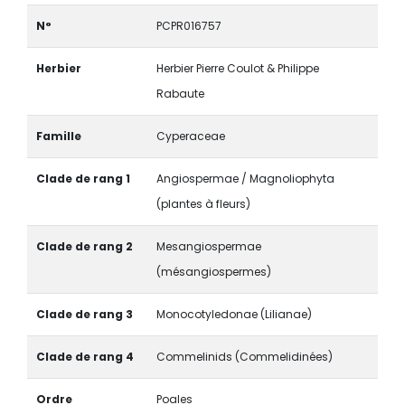
N°
PCPR016757
Herbier
Herbier Pierre Coulot & Philippe
Rabaute
Famille
Cyperaceae
Clade de rang 1
Angiospermae / Magnoliophyta
(plantes à fleurs)
Clade de rang 2
Mesangiospermae
(mésangiospermes)
Clade de rang 3
Monocotyledonae (Lilianae)
Clade de rang 4
Commelinids (Commelidinées)
Ordre
Poales