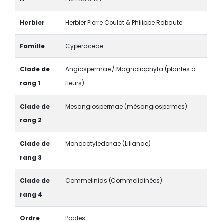
Herbier
Herbier Pierre Coulot & Philippe Rabaute
Famille
Cyperaceae
Clade de
Angiospermae / Magnoliophyta (plantes à
rang 1
fleurs)
Clade de
Mesangiospermae (mésangiospermes)
rang 2
Clade de
Monocotyledonae (Lilianae)
rang 3
Clade de
Commelinids (Commelidinées)
rang 4
Ordre
Poales