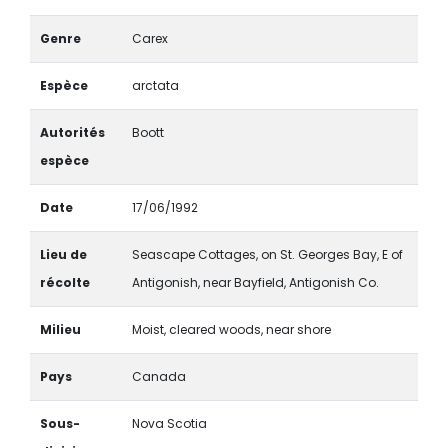
Genre
Carex
Espèce
arctata
Autorités
Boott
espèce
Date
17/06/1992
Lieu de
Seascape Cottages, on St. Georges Bay, E of
récolte
Antigonish, near Bayfield, Antigonish Co.
Milieu
Moist, cleared woods, near shore
Pays
Canada
Sous-
Nova Scotia