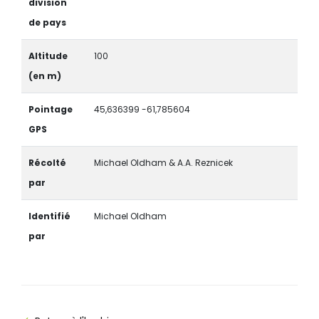
division
de pays
Altitude
100
(en m)
Pointage
45,636399 -61,785604
GPS
Récolté
Michael Oldham & A.A. Reznicek
par
Identifié
Michael Oldham
par