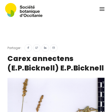
Qui sommes-nous ?
Revue
Carnets botaniques
Colloque
Convergences botaniques
Partager :
Herbier PCPR
Carex annectens
(E.P.Bicknell) E.P.Bicknell
Ressources
Actualités et calendrier
Contact