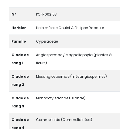
N°
PCPR002163
Herbier
Herbier Pierre Coulot & Philippe Rabaute
Famille
Cyperaceae
Clade de
Angiospermae / Magnoliophyta (plantes à
rang 1
fleurs)
Clade de
Mesangiospermae (mésangiospermes)
rang 2
Clade de
Monocotyledonae (Lilianae)
rang 3
Clade de
Commelinids (Commelidinées)
rang 4