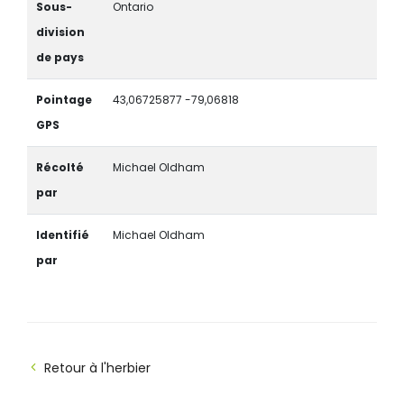
Sous-
Ontario
division
de pays
Pointage
43,06725877 -79,06818
GPS
Récolté
Michael Oldham
par
Identifié
Michael Oldham
par
Retour à l'herbier