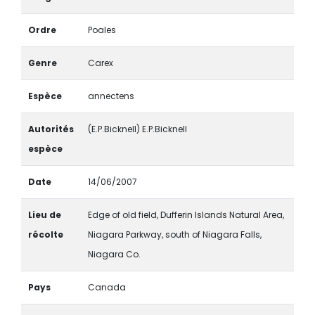
Ordre
Poales
Genre
Carex
Espèce
annectens
Autorités
(E.P.Bicknell) E.P.Bicknell
espèce
Date
14/06/2007
Lieu de
Edge of old field, Dufferin Islands Natural Area,
récolte
Niagara Parkway, south of Niagara Falls,
Niagara Co.
Pays
Canada