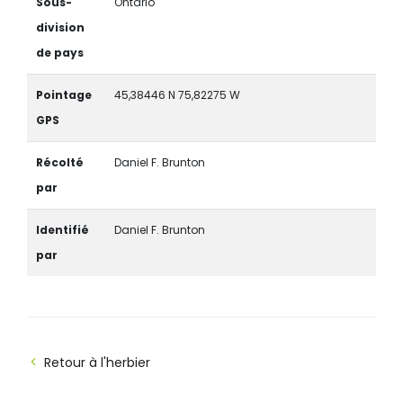
Sous-
Ontario
division
de pays
Pointage
45,38446 N 75,82275 W
GPS
Récolté
Daniel F. Brunton
par
Identifié
Daniel F. Brunton
par
Retour à l'herbier