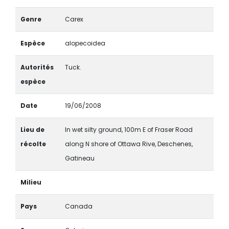
Genre
Carex
Espèce
alopecoidea
Autorités
Tuck.
espèce
Date
19/06/2008
Lieu de
In wet silty ground, 100m E of Fraser Road
récolte
along N shore of Ottawa Rive, Deschenes,
Gatineau
Milieu
Pays
Canada