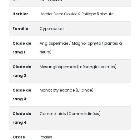
Herbier
Herbier Pierre Coulot & Philippe Rabaute
Famille
Cyperaceae
Clade de
Angiospermae / Magnoliophyta (plantes à
rang 1
fleurs)
Clade de
Mesangiospermae (mésangiospermes)
rang 2
Clade de
Monocotyledonae (Lilianae)
rang 3
Clade de
Commelinids (Commelidinées)
rang 4
Ordre
Poales