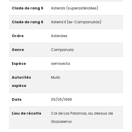
Clade de rang 5
Asterids (superastéridées)
Clade de rang 6
Asterid II (ex-Campanulids)
Ordre
Asterales
Genre
Campanula
Espèce
semisecta
Autorités
Murb.
espèce
Date
05/05/1995
Lieu de récolte
Col de Los Palomas, au dessus de
Grazalema