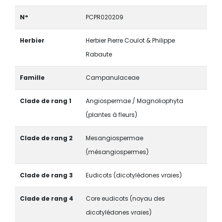
N°
PCPR020209
Herbier
Herbier Pierre Coulot & Philippe
Rabaute
Famille
Campanulaceae
Clade de rang 1
Angiospermae / Magnoliophyta
(plantes à fleurs)
Clade de rang 2
Mesangiospermae
(mésangiospermes)
Clade de rang 3
Eudicots (dicotylédones vraies)
Clade de rang 4
Core eudicots (noyau des
dicotylédones vraies)