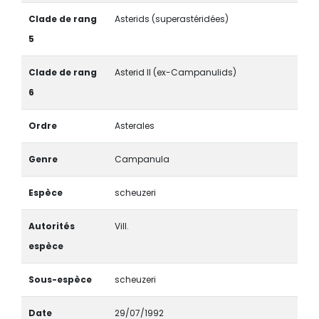
Clade de rang
Asterids (superastéridées)
5
Clade de rang
Asterid II (ex-Campanulids)
6
Ordre
Asterales
Genre
Campanula
Espèce
scheuzeri
Autorités
Vill.
espèce
Sous-espèce
scheuzeri
Date
29/07/1992