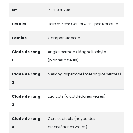
N°
PCPR020208
Herbier
Herbier Pierre Coulot & Philippe Rabaute
Famille
Campanulaceae
Clade de rang
Angiospermae / Magnoliophyta
1
(plantes à fleurs)
Clade de rang
Mesangiospermae (mésangiospermes)
2
Clade de rang
Eudicots (dicotylédones vraies)
3
Clade de rang
Core eudicots (noyau des
4
dicotylédones vraies)