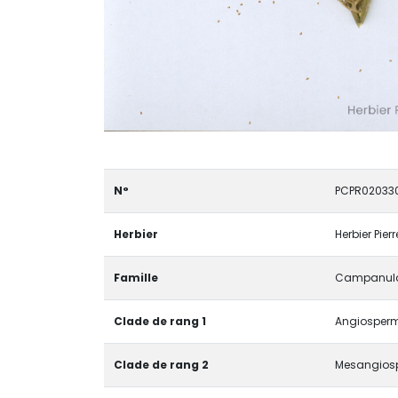
N°
PCPR02033
Herbier
Herbier Pier
Famille
Campanul
Clade de rang 1
Angiosperma
Clade de rang 2
Mesangios