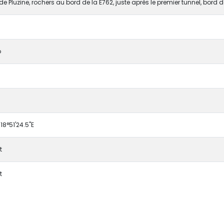
de Pluzine, rochers au bord de la E762, juste après le premier tunnel, bord d
o
 18°51'24.5"E
t
t