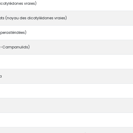
icotylédones vraies)
ts (noyau des dicotylédones vraies)
uperastéridées)
(ex-Campanulids)
a