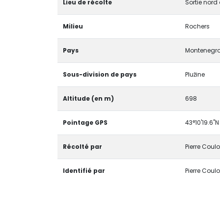
Lieu de récolte
Sortie nord 
Milieu
Rochers
Pays
Montenegr
Sous-division de pays
Plužine
Altitude (en m)
698
Pointage GPS
43°10'19.6"N
Récolté par
Pierre Coulo
Identifié par
Pierre Coulo