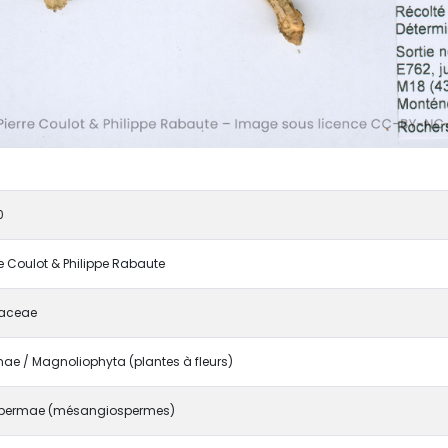
0
re Coulot & Philippe Rabaute
aceae
e / Magnoliophyta (plantes à fleurs)
permae (mésangiospermes)