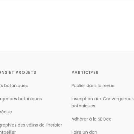
ONS ET PROJETS
PARTICIPER
ts botaniques
Publier dans la revue
rgences botaniques
Inscription aux Convergences
botaniques
thèque
Adhérer à la SBOcc
raphies des vélins de l’herbier
tpellier
Faire un don