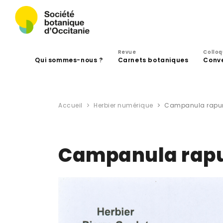
Revue
Collo
Qui sommes-nous ?
Carnets botaniques
Conv
Accueil
Herbier numérique
Campanula rapun
Campanula rapu