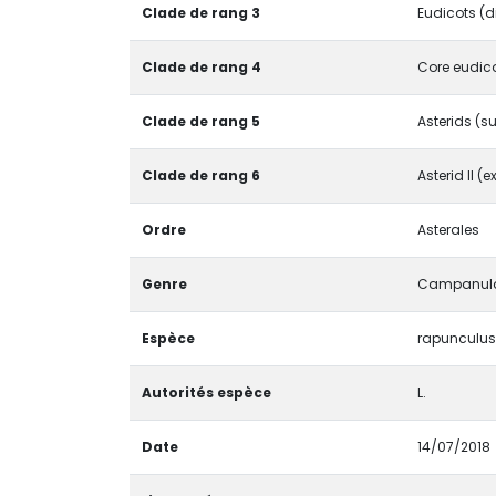
Clade de rang 3
Eudicots (d
Clade de rang 4
Core eudico
Clade de rang 5
Asterids (s
Clade de rang 6
Asterid II 
Ordre
Asterales
Genre
Campanul
Espèce
rapunculus
Autorités espèce
L.
Date
14/07/2018