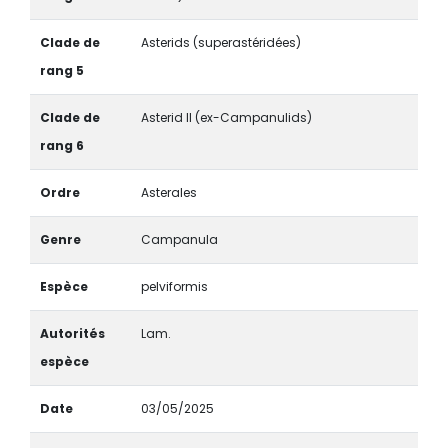
Clade de
Asterids (superastéridées)
rang 5
Clade de
Asterid II (ex-Campanulids)
rang 6
Ordre
Asterales
Genre
Campanula
Espèce
pelviformis
Autorités
Lam.
espèce
Date
03/05/2025