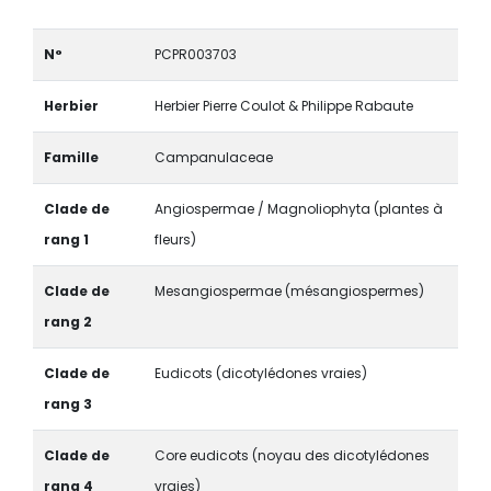
N°
PCPR003703
Herbier
Herbier Pierre Coulot & Philippe Rabaute
Famille
Campanulaceae
Clade de
Angiospermae / Magnoliophyta (plantes à
rang 1
fleurs)
Clade de
Mesangiospermae (mésangiospermes)
rang 2
Clade de
Eudicots (dicotylédones vraies)
rang 3
Clade de
Core eudicots (noyau des dicotylédones
rang 4
vraies)