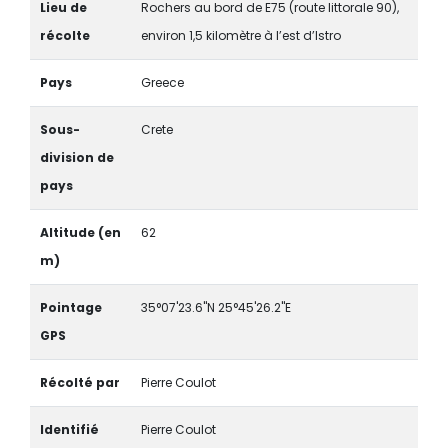
Lieu de
Rochers au bord de E75 (route littorale 90),
récolte
environ 1,5 kilomètre à l’est d’Istro
Pays
Greece
Sous-
Crete
division de
pays
Altitude (en
62
m)
Pointage
35°07'23.6"N 25°45'26.2"E
GPS
Récolté par
Pierre Coulot
Identifié
Pierre Coulot