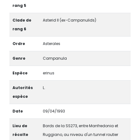
rang 5
Clade de
Asterid II (ex-Campanulids)
rang 6
Ordre
Asterales
Genre
Campanula
Espèce
erinus
Autorités
L.
espèce
Date
09/04/1993
Lieu de
Bords de la SS273, entre Manfredonia et
récolte
Ruggiano, au niveau d'un tunnel routier