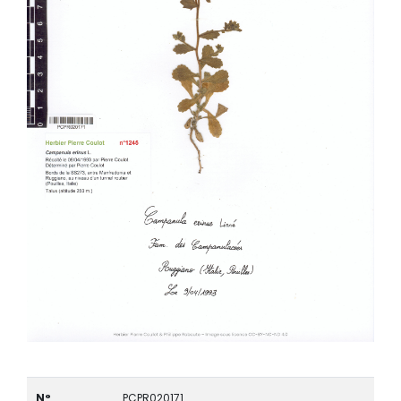
N°
PCPR020171