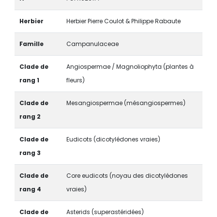
Herbier
Herbier Pierre Coulot & Philippe Rabaute
Famille
Campanulaceae
Clade de
Angiospermae / Magnoliophyta (plantes à
rang 1
fleurs)
Clade de
Mesangiospermae (mésangiospermes)
rang 2
Clade de
Eudicots (dicotylédones vraies)
rang 3
Clade de
Core eudicots (noyau des dicotylédones
rang 4
vraies)
Clade de
Asterids (superastéridées)