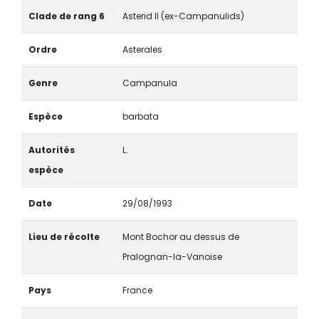
Clade de rang 6
Asterid II (ex-Campanulids)
Ordre
Asterales
Genre
Campanula
Espèce
barbata
Autorités
L.
espèce
Date
29/08/1993
Lieu de récolte
Mont Bochor au dessus de
Pralognan-la-Vanoise
Pays
France