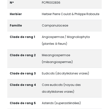
N°
PCPR002836
Herbier
Herbier Pierre Coulot & Philippe Rabaute
Famille
Campanulaceae
Clade de rang 1
Angiospermae / Magnoliophyta
(plantes à fleurs)
Clade de rang 2
Mesangiospermae
(mésangiospermes)
Clade de rang 3
Eudicots (dicotylédones vraies)
Clade de rang 4
Core eudicots (noyau des
dicotylédones vraies)
Clade de rang 5
Asterids (superastéridées)