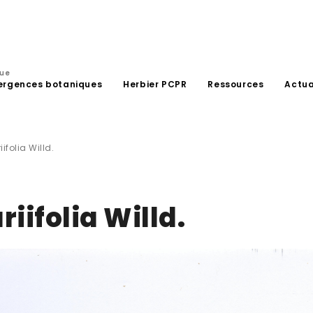
que
ergences botaniques
Herbier PCPR
Ressources
Actua
folia Willd.
iifolia Willd.