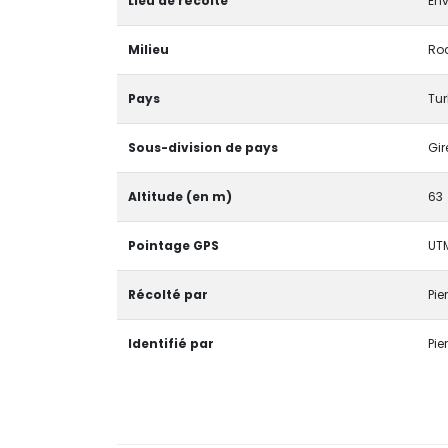
Lieu de récolte
Env
Milieu
Ro
Pays
Tur
Sous-division de pays
Gir
Altitude (en m)
63
Pointage GPS
UTM
Récolté par
Pie
Identifié par
Pie