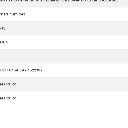
iron 5 kilomètres au sud de Giresun vers Dereli, bords de la route 865
chers humides
key
esun
 37T 0454109 / 4522392
rre Coulot
rre Coulot