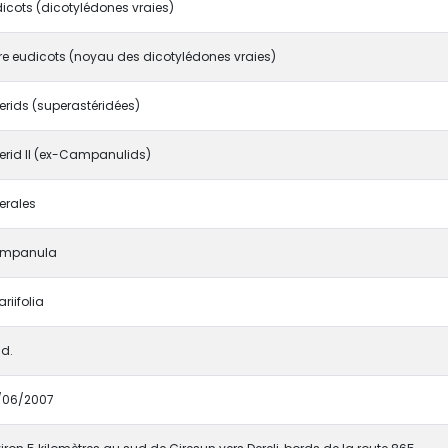
icots (dicotylédones vraies)
e eudicots (noyau des dicotylédones vraies)
erids (superastéridées)
erid II (ex-Campanulids)
erales
mpanula
ariifolia
ld.
/06/2007