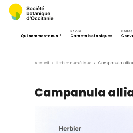
Revue
Collo
Qui sommes-nous ?
Carnets botaniques
Conv
Accueil
Herbier numérique
Campanula alliarii
Campanula alliar