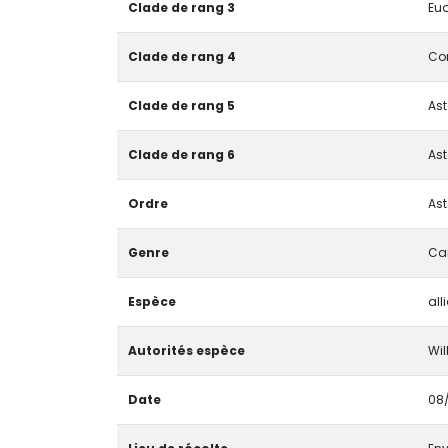
Clade de rang 3
Eud
Clade de rang 4
Cor
Clade de rang 5
Ast
Clade de rang 6
Ast
Ordre
Ast
Genre
Ca
Espèce
alli
Autorités espèce
Wil
Date
08