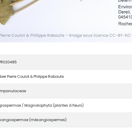
PR020485
bier Pierre Coulot & Philippe Rabaute
mpanulaceae
iospermae / Magnoliophyta (plantes à fleurs)
sangiospermae (mésangiospermes)