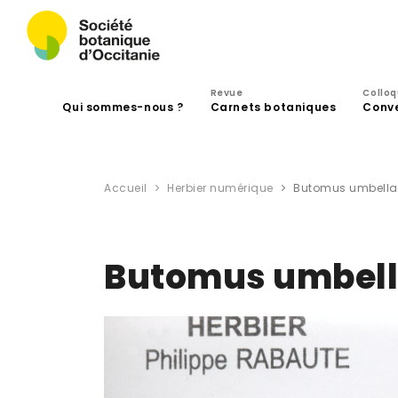
Revue
Collo
Qui sommes-nous ?
Carnets botaniques
Conv
Accueil
Herbier numérique
Butomus umbellat
Butomus umbella