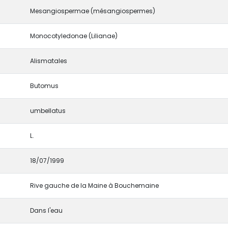
Mesangiospermae (mésangiospermes)
Monocotyledonae (Lilianae)
Alismatales
Butomus
umbellatus
L.
18/07/1999
Rive gauche de la Maine à Bouchemaine
Dans l'eau