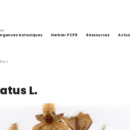
que
ergences botaniques
Herbier PCPR
Ressources
Actua
us L.
tus L.