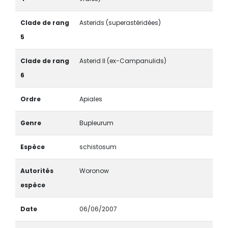
Clade de rang
Asterids (superastéridées)
5
Clade de rang
Asterid II (ex-Campanulids)
6
Ordre
Apiales
Genre
Bupleurum
Espèce
schistosum
Autorités
Woronow
espèce
Date
06/06/2007