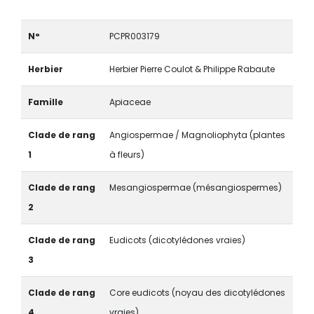
N°
PCPR003179
Herbier
Herbier Pierre Coulot & Philippe Rabaute
Famille
Apiaceae
Clade de rang
Angiospermae / Magnoliophyta (plantes
1
à fleurs)
Clade de rang
Mesangiospermae (mésangiospermes)
2
Clade de rang
Eudicots (dicotylédones vraies)
3
Clade de rang
Core eudicots (noyau des dicotylédones
4
vraies)