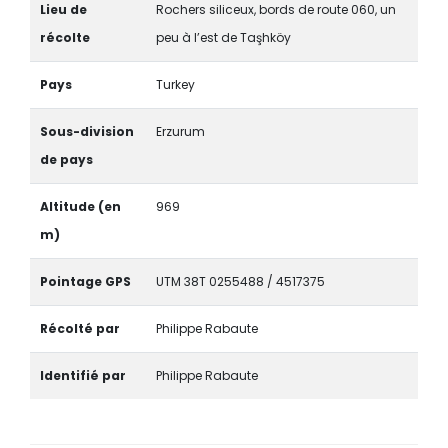
Lieu de
Rochers siliceux, bords de route 060, un
récolte
peu à l’est de Taşhköy
Pays
Turkey
Sous-division
Erzurum
de pays
Altitude (en
969
m)
Pointage GPS
UTM 38T 0255488 / 4517375
Récolté par
Philippe Rabaute
Identifié par
Philippe Rabaute