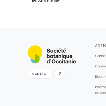
Retour à l'herbier
ACTI
Carne
Conve
CONTACT
Biblio
Photog
de Mon