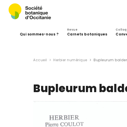
Revue
Collo
Qui sommes-nous ?
Carnets botaniques
Conv
Accueil
Herbier numérique
Bupleurum balden
Bupleurum bald