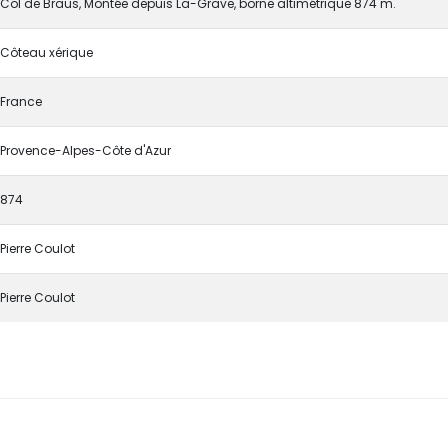
Col de Braus, Montée depuis La-Grave, borne altimétrique 874 m.
Côteau xérique
France
Provence-Alpes-Côte d'Azur
874
Pierre Coulot
Pierre Coulot