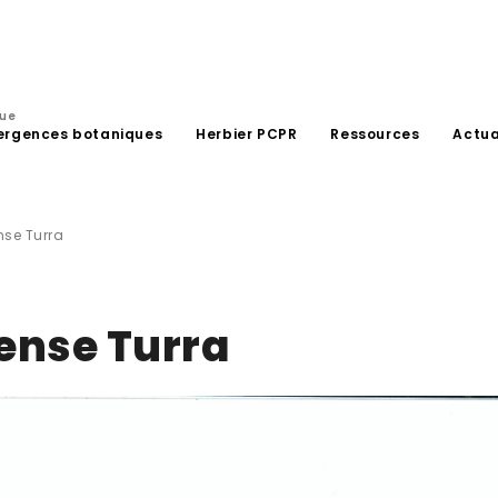
que
ergences botaniques
Herbier PCPR
Ressources
Actua
se Turra
ense Turra