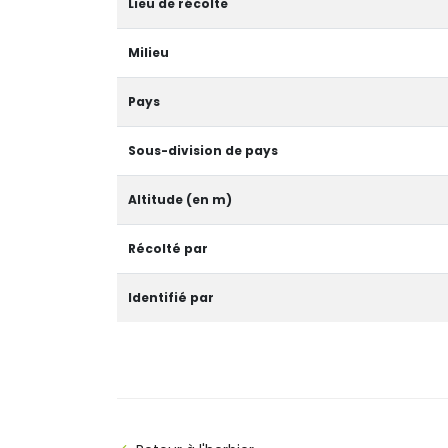
Lieu de récolte
Milieu
Pays
Sous-division de pays
Altitude (en m)
Récolté par
Identifié par