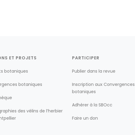
ONS ET PROJETS
PARTICIPER
ts botaniques
Publier dans la revue
rgences botaniques
Inscription aux Convergences
botaniques
thèque
Adhérer à la SBOcc
raphies des vélins de l’herbier
tpellier
Faire un don