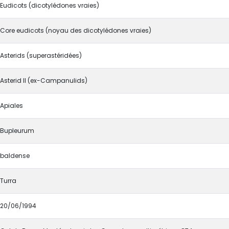
Eudicots (dicotylédones vraies)
Core eudicots (noyau des dicotylédones vraies)
Asterids (superastéridées)
Asterid II (ex-Campanulids)
Apiales
Bupleurum
baldense
Turra
20/06/1994