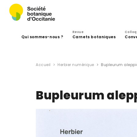
Revue
Collo
Qui sommes-nous ?
Carnets botaniques
Conv
Accueil
Herbier numérique
Bupleurum aleppi
Bupleurum alep