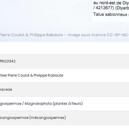
PR021342
rbier Pierre Coulot & Philippe Rabaute
iaceae
giospermae / Magnoliophyta (plantes à fleurs)
sangiospermae (mésangiospermes)