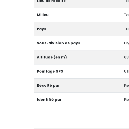
Lieu de récolte
Ta
Milieu
Ta
Pays
Tu
Sous-division de pays
Di
Altitude (en m)
68
Pointage GPS
UT
Récolté par
Pie
Identifié par
Pie