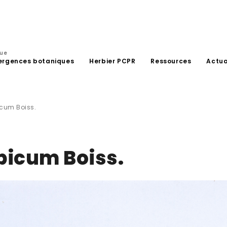
que
ergences botaniques
Herbier PCPR
Ressources
Actua
cum Boiss.
picum Boiss.