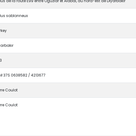
lus de la route E99 entre Oguzlar et Alabal, au nord-est de Diyarbakır
lus sablonneux
rkey
yarbakır
3
M 37S 0638582 / 4213677
rre Coulot
rre Coulot