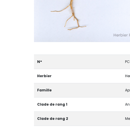
N°
PC
Herbier
He
Famille
Ap
Clade de rang 1
An
Clade de rang 2
Me