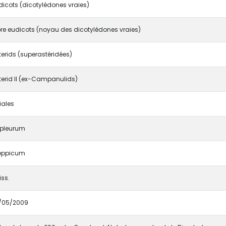
dicots (dicotylédones vraies)
re eudicots (noyau des dicotylédones vraies)
terids (superastéridées)
terid II (ex-Campanulids)
iales
pleurum
eppicum
iss.
/05/2009