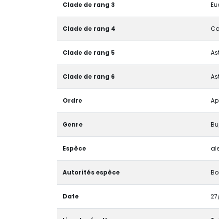
Clade de rang 3
Eu
Clade de rang 4
Co
Clade de rang 5
As
Clade de rang 6
As
Ordre
Ap
Genre
Bu
Espèce
al
Autorités espèce
Bo
Date
27