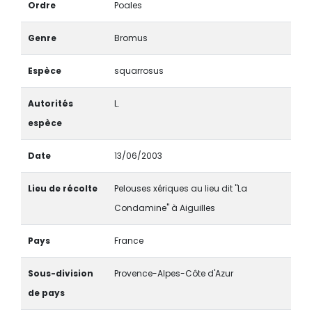
Ordre
Poales
Genre
Bromus
Espèce
squarrosus
Autorités
L.
espèce
Date
13/06/2003
Lieu de récolte
Pelouses xériques au lieu dit "La
Condamine" à Aiguilles
Pays
France
Sous-division
Provence-Alpes-Côte d'Azur
de pays