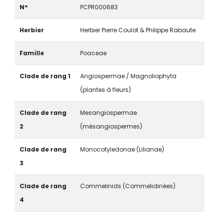
N°
PCPR000683
Herbier
Herbier Pierre Coulot & Philippe Rabaute
Famille
Poaceae
Clade de rang 1
Angiospermae / Magnoliophyta
(plantes à fleurs)
Clade de rang
Mesangiospermae
2
(mésangiospermes)
Clade de rang
Monocotyledonae (Lilianae)
3
Clade de rang
Commelinids (Commelidinées)
4