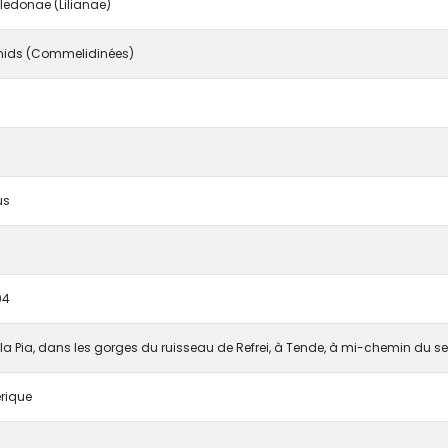
edonae (Lilianae)
ids (Commelidinées)
us
94
la Pia, dans les gorges du ruisseau de Refrei, à Tende, à mi-chemin du se
rique