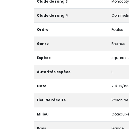
Clade de rang 3
Monocotyl
Clade de rang 4
Commelin
Ordre
Poales
Genre
Bromus
Espèce
squarros
Autorités espèce
L.
Date
20/06/19
Lieu de récolte
Vallon de 
Milieu
Côteau xé
Pays
France