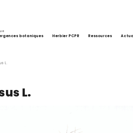
que
ergences botaniques
Herbier PCPR
Ressources
Actua
s L.
us L.