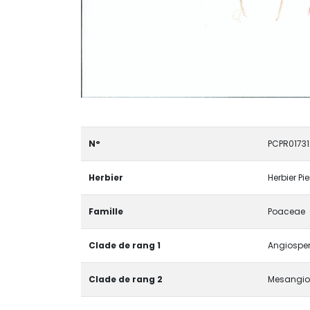
N°
PCPR01731
Herbier
Herbier Pi
Famille
Poaceae
Clade de rang 1
Angiosper
Clade de rang 2
Mesangio