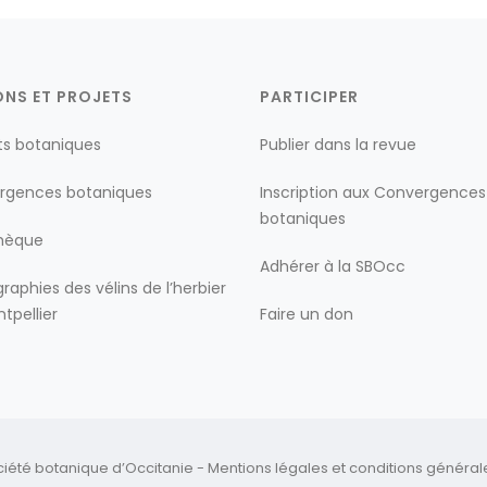
ONS ET PROJETS
PARTICIPER
ts botaniques
Publier dans la revue
rgences botaniques
Inscription aux Convergences
botaniques
thèque
Adhérer à la SBOcc
raphies des vélins de l’herbier
tpellier
Faire un don
ciété botanique d’Occitanie -
Mentions légales
et
conditions générales