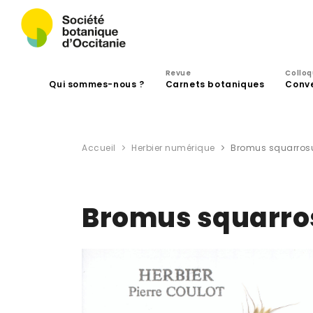
Revue
Collo
Qui sommes-nous ?
Carnets botaniques
Conv
Accueil
Herbier numérique
Bromus squarrosu
Bromus squarros