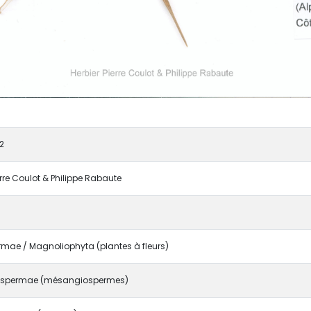
2
erre Coulot & Philippe Rabaute
mae / Magnoliophyta (plantes à fleurs)
spermae (mésangiospermes)