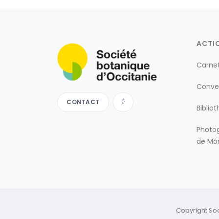
ACTI
Carne
Conve
CONTACT
Biblio
Photog
de Mon
Copyright So