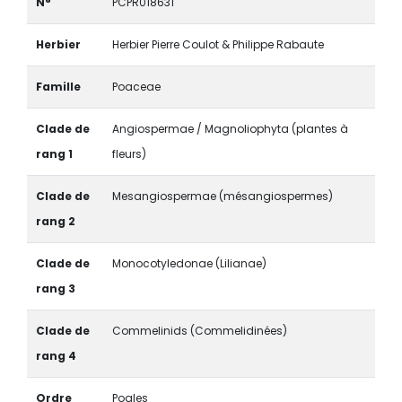
N°
PCPR018631
Herbier
Herbier Pierre Coulot & Philippe Rabaute
Famille
Poaceae
Clade de
Angiospermae / Magnoliophyta (plantes à
rang 1
fleurs)
Clade de
Mesangiospermae (mésangiospermes)
rang 2
Clade de
Monocotyledonae (Lilianae)
rang 3
Clade de
Commelinids (Commelidinées)
rang 4
Ordre
Poales