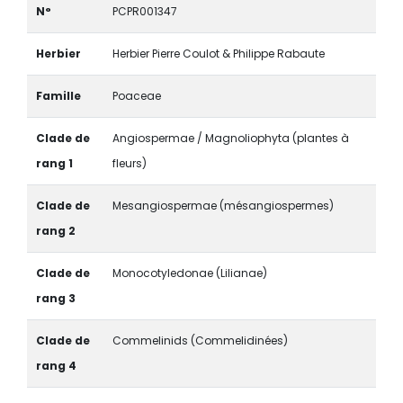
N°
PCPR001347
Herbier
Herbier Pierre Coulot & Philippe Rabaute
Famille
Poaceae
Clade de
Angiospermae / Magnoliophyta (plantes à
rang 1
fleurs)
Clade de
Mesangiospermae (mésangiospermes)
rang 2
Clade de
Monocotyledonae (Lilianae)
rang 3
Clade de
Commelinids (Commelidinées)
rang 4