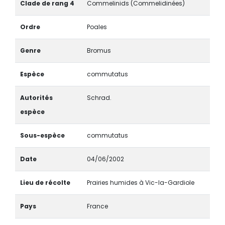
Clade de rang 4
Commelinids (Commelidinées)
Ordre
Poales
Genre
Bromus
Espèce
commutatus
Autorités
Schrad.
espèce
Sous-espèce
commutatus
Date
04/06/2002
Lieu de récolte
Prairies humides à Vic-la-Gardiole
Pays
France