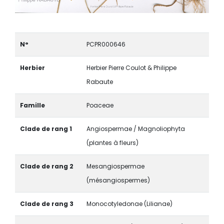
N°
PCPR000646
Herbier
Herbier Pierre Coulot & Philippe
Rabaute
Famille
Poaceae
Clade de rang 1
Angiospermae / Magnoliophyta
(plantes à fleurs)
Clade de rang 2
Mesangiospermae
(mésangiospermes)
Clade de rang 3
Monocotyledonae (Lilianae)