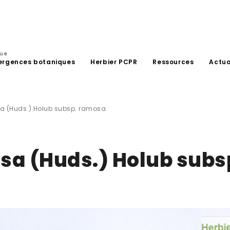
que
ergences botaniques
Herbier PCPR
Ressources
Actua
 (Huds.) Holub subsp. ramosa
a (Huds.) Holub subs