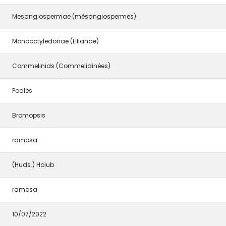
Mesangiospermae (mésangiospermes)
Monocotyledonae (Lilianae)
Commelinids (Commelidinées)
Poales
Bromopsis
ramosa
(Huds.) Holub
ramosa
10/07/2022