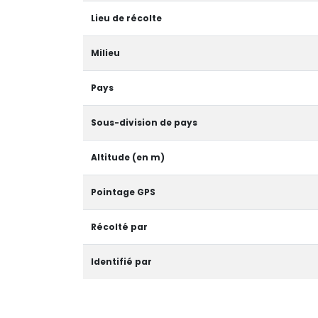
Lieu de récolte
Milieu
Pays
Sous-division de pays
Altitude (en m)
Pointage GPS
Récolté par
Identifié par