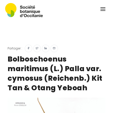
Qui sommes-nous ?
Revue
Carnets botaniques
Colloque
Convergences botaniques
Partager :
Herbier PCPR
Bolboschoenus
maritimus (L.) Palla var.
Ressources
cymosus (Reichenb.) Kit
Actualités et calendrier
Tan & Otang Yeboah
Contact