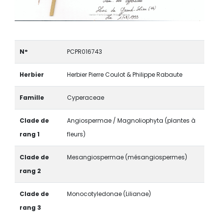
N°
PCPR016743
Herbier
Herbier Pierre Coulot & Philippe Rabaute
Famille
Cyperaceae
Clade de
Angiospermae / Magnoliophyta (plantes à
rang 1
fleurs)
Clade de
Mesangiospermae (mésangiospermes)
rang 2
Clade de
Monocotyledonae (Lilianae)
rang 3