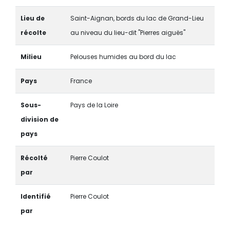
Lieu de
Saint-Aignan, bords du lac de Grand-Lieu
récolte
au niveau du lieu-dit "Pierres aiguës"
Milieu
Pelouses humides au bord du lac
Pays
France
Sous-
Pays de la Loire
division de
pays
Récolté
Pierre Coulot
par
Identifié
Pierre Coulot
par