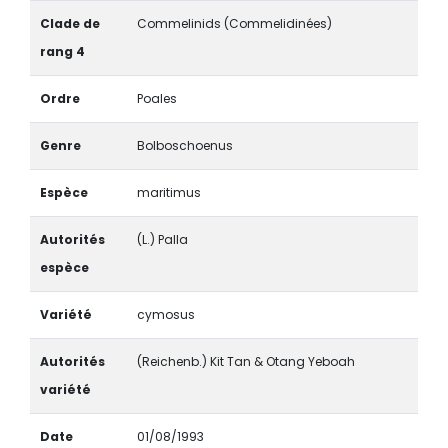
Clade de
Commelinids (Commelidinées)
rang 4
Ordre
Poales
Genre
Bolboschoenus
Espèce
maritimus
Autorités
(L.) Palla
espèce
Variété
cymosus
Autorités
(Reichenb.) Kit Tan & Otang Yeboah
variété
Date
01/08/1993