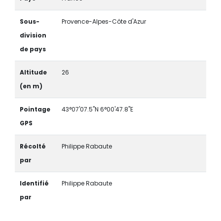
Sous-
Provence-Alpes-Côte d'Azur
division
de pays
Altitude
26
(en m)
Pointage
43°07'07.5"N 6°00'47.8"E
GPS
Récolté
Philippe Rabaute
par
Identifié
Philippe Rabaute
par