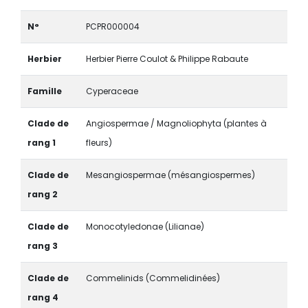
N°
PCPR000004
Herbier
Herbier Pierre Coulot & Philippe Rabaute
Famille
Cyperaceae
Clade de
Angiospermae / Magnoliophyta (plantes à
rang 1
fleurs)
Clade de
Mesangiospermae (mésangiospermes)
rang 2
Clade de
Monocotyledonae (Lilianae)
rang 3
Clade de
Commelinids (Commelidinées)
rang 4