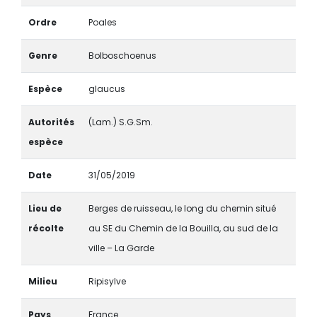
Ordre
Poales
Genre
Bolboschoenus
Espèce
glaucus
Autorités
(Lam.) S.G.Sm.
espèce
Date
31/05/2019
Lieu de
Berges de ruisseau, le long du chemin situé
récolte
au SE du Chemin de la Bouilla, au sud de la
ville – La Garde
Milieu
Ripisylve
Pays
France