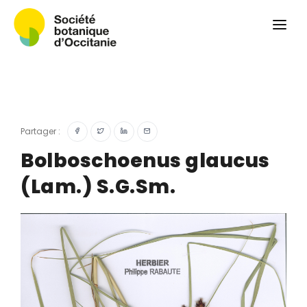
Qui sommes-nous ?
Revue
Carnets botaniques
Colloque
Convergences botaniques
Partager :
Herbier PCPR
Bolboschoenus glaucus
(Lam.) S.G.Sm.
Ressources
Actualités et calendrier
Contact