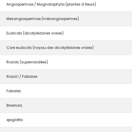
Angiospermae / Magnoliophyta (plantes à fleurs)
Mesangiospermae (mésangiospermes)
Eudicots (dicotylédones vraies)
Core eudicots (noyau des dicotylédones vraies)
Rosids (superrosidées)
Rosid I / Fabidae
Fabales
Biserrula
epiglottis