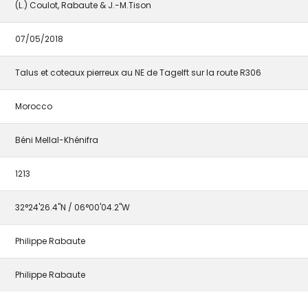
(L.) Coulot, Rabaute & J.-M.Tison
07/05/2018
Talus et coteaux pierreux au NE de Tagelft sur la route R306
Morocco
Béni Mellal-Khénifra
1213
32°24'26.4"N / 06°00'04.2"W
Philippe Rabaute
Philippe Rabaute