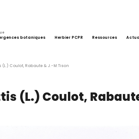
que
ergences botaniques
Herbier PCPR
Ressources
Actua
is (L.) Coulot, Rabaute & J.-M.Tison
tis (L.) Coulot, Rabaut