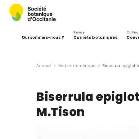
Revue
Collo
Qui sommes-nous ?
Carnets botaniques
Conv
Accueil
Herbier numérique
Biserrula epiglott
Biserrula epiglot
M.Tison